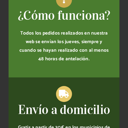
elegir
¿Cómo funciona?
en
la
página
Todos los pedidos realizados en nuestra
de
web se envían los jueves, siempre y
producto
cuando se hayan realizado con al menos
48 horas de antelación.
Envío a domicilio
Gratis a partir de 30 € en los municipios de