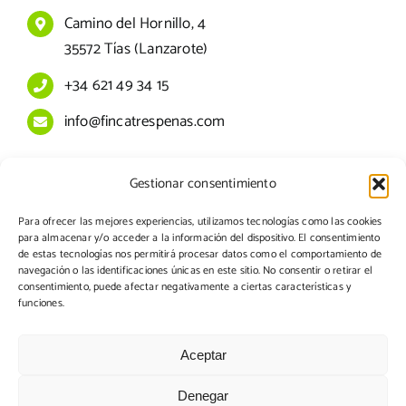
Camino del Hornillo, 4
35572 Tías (Lanzarote)
+34 621 49 34 15
info@fincatrespenas.com
Gestionar consentimiento
Aviso legal
Para ofrecer las mejores experiencias, utilizamos tecnologías como las cookies
Política de cookies
para almacenar y/o acceder a la información del dispositivo. El consentimiento
de estas tecnologías nos permitirá procesar datos como el comportamiento de
Política de privacidad
navegación o las identificaciones únicas en este sitio. No consentir o retirar el
consentimiento, puede afectar negativamente a ciertas características y
funciones.
Condiciones generales para consumidores
Aceptar
Denegar