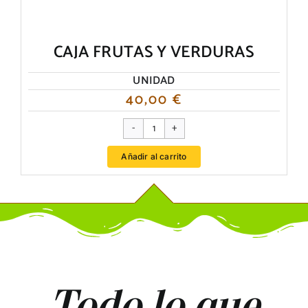
CAJA FRUTAS Y VERDURAS
UNIDAD
40,00
€
CAJA
FRUTAS
Añadir al carrito
Y
VERDURAS
cantidad
Todo lo que