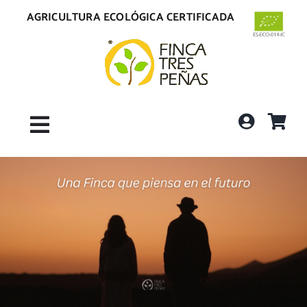
Saltar
AGRICULTURA ECOLÓGICA CERTIFICADA
al
contenido
Toggle
Navigation
Inicio
La Finca
Tienda
Envíos