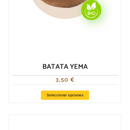
producto
BATATA YEMA
3,50
€
Seleccionar opciones
Este
producto
tiene
múltiples