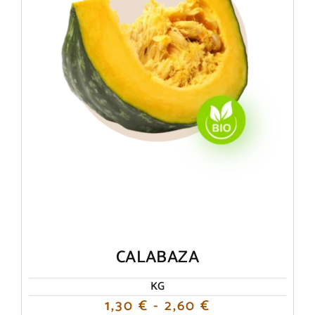
elegir
en
la
página
de
producto
CALABAZA
KG
Rango
1,30
€
-
2,60
€