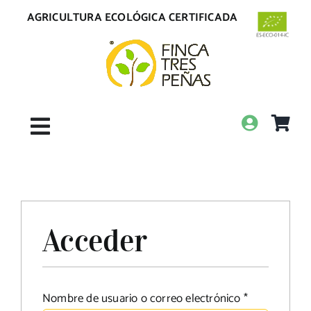
Saltar
AGRICULTURA ECOLÓGICA CERTIFICADA
al
contenido
Toggle
Navigation
Inicio
La Finca
Acceder
Tienda
Obligatorio
Nombre de usuario o correo electrónico
*
Envíos