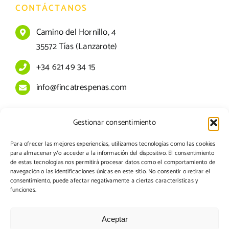
CONTÁCTANOS
Camino del Hornillo, 4
35572 Tías (Lanzarote)
+34 621 49 34 15
info@fincatrespenas.com
Gestionar consentimiento
Aviso legal
Para ofrecer las mejores experiencias, utilizamos tecnologías como las cookies
Política de cookies
para almacenar y/o acceder a la información del dispositivo. El consentimiento
de estas tecnologías nos permitirá procesar datos como el comportamiento de
Política de privacidad
navegación o las identificaciones únicas en este sitio. No consentir o retirar el
consentimiento, puede afectar negativamente a ciertas características y
funciones.
Condiciones generales para consumidores
Aceptar