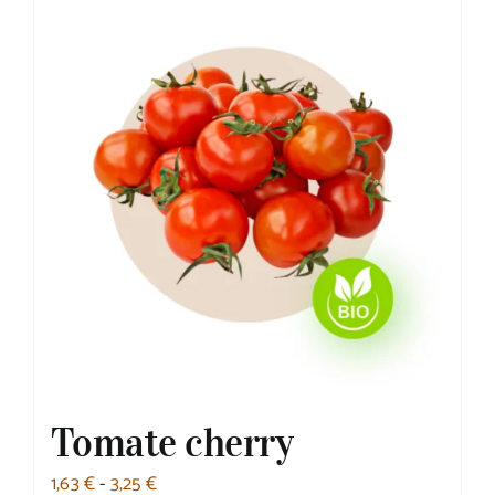
Tomate cherry
Rango
1,63
€
-
3,25
€