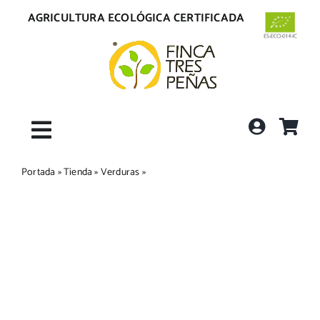
Saltar
AGRICULTURA ECOLÓGICA CERTIFICADA
al
contenido
Toggle
Portada
»
Tienda
»
Verduras
»
Rábano
Navigation
Inicio
La Finca
Tienda
Envíos